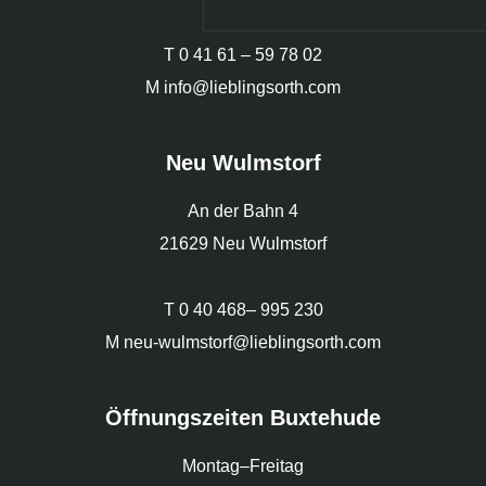
T
0 41 61 – 59 78 02
M
info@lieblingsorth.com
Neu Wulmstorf
An der Bahn 4
21629 Neu Wulmstorf
T
0 40 468– 995 230
M
neu-wulmstorf@lieblingsorth.com
Öffnungszeiten Buxtehude
Montag–Freitag