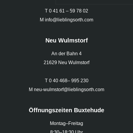
T
0 41 61 – 59 78 02
M
info@lieblingsorth.com
Neu Wulmstorf
An der Bahn 4
21629 Neu Wulmstorf
T
0 40 468– 995 230
M
neu-wulmstorf@lieblingsorth.com
Öffnungszeiten Buxtehude
Montag–Freitag
8:30–18:30 Uhr