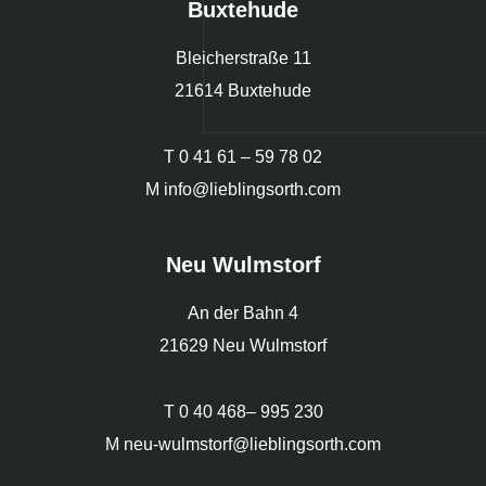
Buxtehude
Bleicherstraße 11
21614 Buxtehude
T
0 41 61 – 59 78 02
M
info@lieblingsorth.com
Neu Wulmstorf
An der Bahn 4
21629 Neu Wulmstorf
T
0 40 468– 995 230
M
neu-wulmstorf@lieblingsorth.com